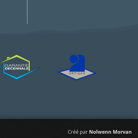
Créé par
Nolwenn Morvan