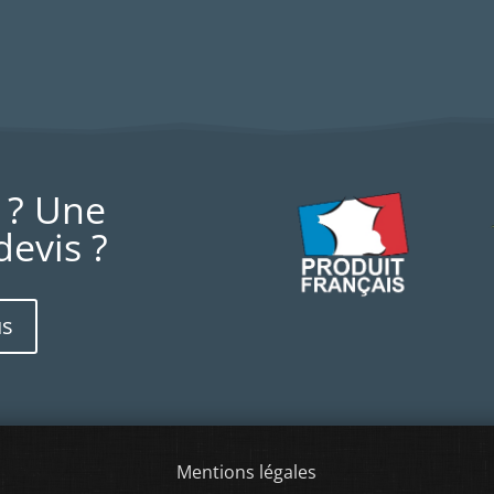
 ? Une
evis ?
us
Mentions légales